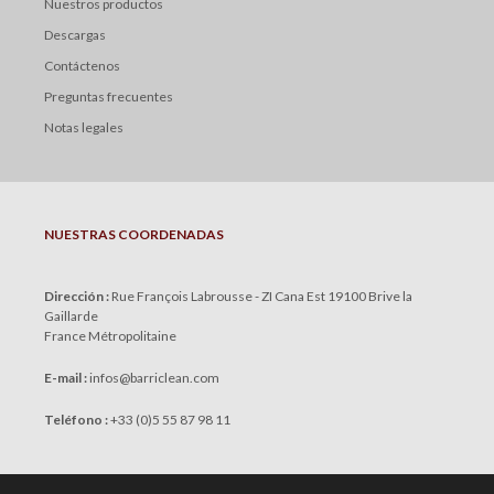
Nuestros productos
Descargas
Contáctenos
Preguntas frecuentes
Notas legales
NUESTRAS COORDENADAS
Dirección :
Rue François Labrousse - ZI Cana Est 19100 Brive la
Gaillarde
France Métropolitaine
E-mail :
infos
@
barriclean.com
Teléfono :
+33 (0)5 55 87 98 11