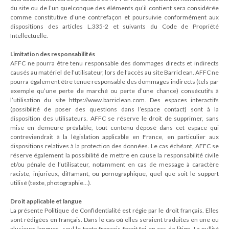
du site ou de l’un quelconque des éléments qu’il contient sera considérée
comme constitutive d’une contrefaçon et poursuivie conformément aux
dispositions des articles L.335-2 et suivants du Code de Propriété
Intellectuelle.
Limitation des responsabilités
AFFC ne pourra être tenu responsable des dommages directs et indirects
causés au matériel de l’utilisateur, lors de l’accès au site Barriclean. AFFC ne
pourra également être tenue responsable des dommages indirects (tels par
exemple qu’une perte de marché ou perte d’une chance) consécutifs à
l’utilisation du site https://www.barriclean.com. Des espaces interactifs
(possibilité de poser des questions dans l’espace contact) sont à la
disposition des utilisateurs. AFFC se réserve le droit de supprimer, sans
mise en demeure préalable, tout contenu déposé dans cet espace qui
contreviendrait à la législation applicable en France, en particulier aux
dispositions relatives à la protection des données. Le cas échéant, AFFC se
réserve également la possibilité de mettre en cause la responsabilité civile
et/ou pénale de l’utilisateur, notamment en cas de message à caractère
raciste, injurieux, diffamant, ou pornographique, quel que soit le support
utilisé (texte, photographie…).
Droit applicable et langue
La présente Politique de Confidentialité est régie par le droit français. Elles
sont rédigées en français. Dans le cas où elles seraient traduites en une ou
plusieurs langues, seul le texte français ferait foi en cas de litige. La nullité