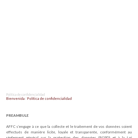
Política de confidencialidad
Bienvenida
/
Política de confidencialidad
PREAMBULE
AFFC s’engage à ce que la collecte et le traitement de vos données soient
effectués de manière licite, loyale et transparente, conformément au
règlement général sur la protection des données (RGPD) et à la Loi