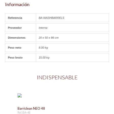
Información
Referencia
BA-WASHBARRELS
Proveedor
Interna
Dimensiones
20 x 50 x 86 cm
Peso neto
8.00 kg
Peso bruto
15.00 kg
INDISPENSABLE
Barriclean NEO 48
Ref. BA-48