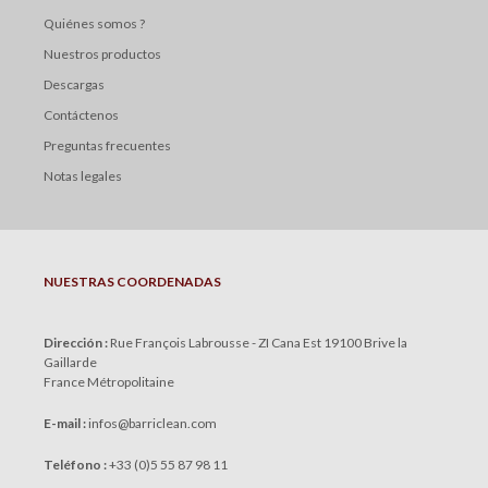
Quiénes somos ?
Nuestros productos
Descargas
Contáctenos
Preguntas frecuentes
Notas legales
NUESTRAS COORDENADAS
Dirección :
Rue François Labrousse - ZI Cana Est 19100 Brive la
Gaillarde
France Métropolitaine
E-mail :
infos
@
barriclean.com
Teléfono :
+33 (0)5 55 87 98 11