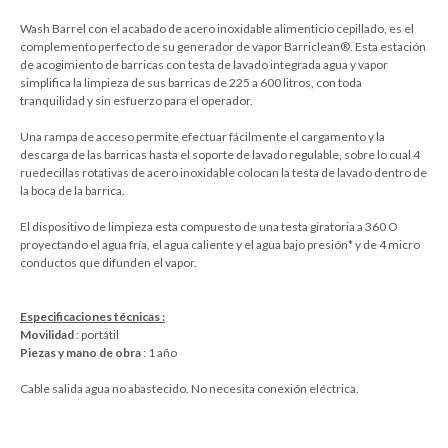
Wash Barrel con el acabado de acero inoxidable alimenticio cepillado, es el
complemento perfecto de su generador de vapor Barriclean®. Esta estación
de acogimiento de barricas con testa de lavado integrada agua y vapor
simplifica la limpieza de sus barricas de 225 a 600 litros, con toda
tranquilidad y sin esfuerzo para el operador.
Una rampa de acceso permite efectuar fácilmente el cargamento y la
descarga de las barricas hasta el soporte de lavado regulable, sobre lo cual 4
ruedecillas rotativas de acero inoxidable colocan la testa de lavado dentro de
la boca de la barrica.
El dispositivo de limpieza esta compuesto de una testa giratoria a 360 O
proyectando el agua fría, el agua caliente y el agua bajo presión* y de 4 micro
conductos que difunden el vapor.
Especificaciones técnicas :
Movilidad
: portátil
Piezas y mano de obra
: 1 año
Cable salida agua no abastecido. No necesita conexión eléctrica.