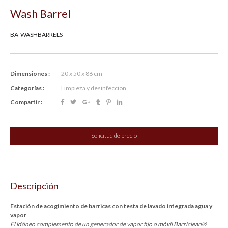
Wash Barrel
BA-WASHBARRELS
Dimensiones :
20 x 50 x 86 cm
Categorías :
Limpieza y desinfeccion
Compartir :
Solicitud de precio
Descripción
Estación de acogimiento de barricas con testa de lavado integrada agua y
vapor
El idóneo complemento de un generador de vapor fijo o móvil Barriclean®