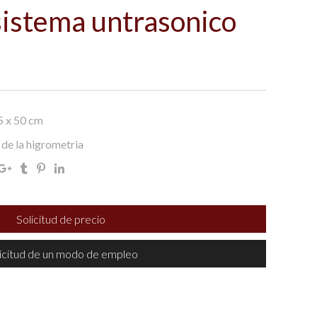
istema untrasonico
5 x 50 cm
 de la higrometria
Solicitud de precio
icitud de un modo de empleo