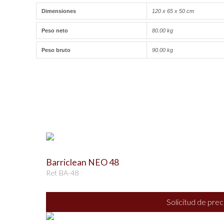
Dimensiones
120 x 65 x 50 cm
Peso neto
80.00 kg
Peso bruto
90.00 kg
Barriclean NEO 48
Ref. BA-48
Solicitud de prec