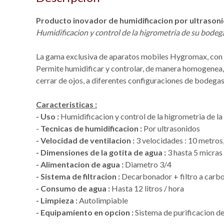
Producto inovador de humidificacion por ultrasoni
Humidificacion y control de la higrometria de su bode
La gama exclusiva de aparatos mobiles Hygromax, con ac
Permite humidificar y controlar, de manera homogenea, 
cerrar de ojos, a diferentes configuraciones de bodega
Caracteristicas :
- Uso :
Humidificacion y control de la higrometria de 
-
Tecnicas de humidificacion :
Por ultrasonidos
- Velocidad de ventilacion :
3 velocidades : 10 metros
- Dimensiones de la gotita de agua :
3 hasta 5 micras
- Alimentacion de agua :
Diametro 3/4
- Sistema de filtracion :
Decarbonador + filtro a carbon
- Consumo de agua :
Hasta 12 litros / hora
- Limpieza :
Autolimpiable
- Equipamiento en opcion :
Sistema de purificacion d