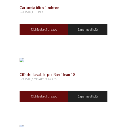
Cartuccia filtro 1 micron
Ref. BAP_FILTRE1
Richiesta di prezzo
Saperne di più
Cilindro lavabile per Barriclean 18
Ref. BAP_CYLVAP15CNORM
Richiesta di prezzo
Saperne di più