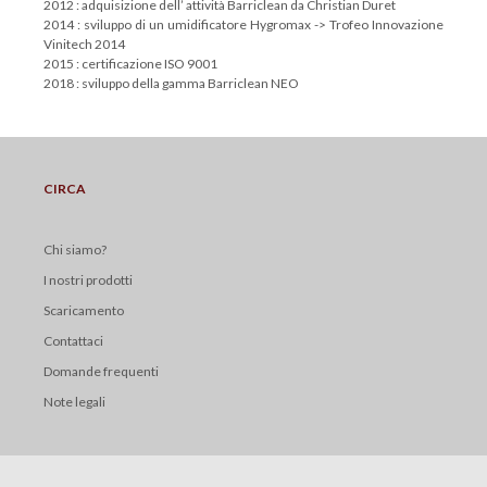
2012 : adquisizione dell’ attività Barriclean da Christian Duret
2014 : sviluppo di un umidificatore Hygromax -> Trofeo Innovazione
Vinitech 2014
2015 : certificazione ISO 9001
2018 : sviluppo della gamma Barriclean NEO
CIRCA
Chi siamo?
I nostri prodotti
Scaricamento
Contattaci
Domande frequenti
Note legali