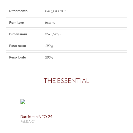
Riferimento
BAP_FILTRE1
Fornitore
Interno
Dimensioni
25x5,5x5,5
Peso netto
190 g
Peso lordo
200 g
THE ESSENTIAL
Barriclean NEO 24
Ref. BA-24