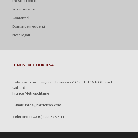
I nostri prodotti
Scaricamento
Contattaci
Domande frequenti
Note legali
LE NOSTRE COORDINATE
Indirizzo :
Rue François Labrousse - ZI Cana Est 19100 Brive la
Gaillarde
France Métropolitaine
E-mail :
infos
@
barriclean.com
Telefono :
+33 (0)5 55 87 98 11