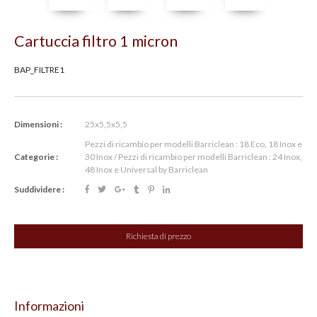
Cartuccia filtro 1 micron
BAP_FILTRE1
Dimensioni :
25x5,5x5,5
Pezzi di ricambio per modelli Barriclean : 18 Eco, 18 Inox e
Categorie :
30 Inox
/
Pezzi di ricambio per modelli Barriclean : 24 Inox,
48 Inox e Universal by Barriclean
Suddividere :
Richiesta di prezzo
Informazioni