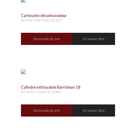
Cartouche décarbonateur
Ref. BAP_CARTOUCHECACF
Demande de prix
En savoir plus
Cylindre nettoyable Barriclean 18
Ref. BAP_CYLVAP15CNORM
Demande de prix
En savoir plus