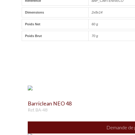
Référence
BAP_CARTENIVECO
Dimensions
2x8x14
Poids Net
60 g
Poids Brut
70 g
Barriclean NEO 48
Ref. BA-48
Demande de p